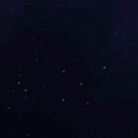
解决方案
弱电系统建设及智能化系统
信息安全整体解决方案
安全云解决
新闻资讯
公司新闻
行业新闻
工程案例
国内案例
国外案例
关于我们
公司简介
企业文化
荣誉资质
发展历程
合作品牌
竞猜网-竞猜网APP官方下载
竞猜网-竞猜网APP官方下载
服务热线：
020-87566596
地址：
广州市萝岗区科学城科学大道绿地中央广场E栋2716室
版权所有：竞猜网-竞猜网APP官方下载
SEO标签