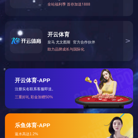
020-87566596
关于我们
您现在的位置：
首页
>
关于BOSS
>
荣誉资质
关于我们
全部分类


荣誉资质
COMPANY