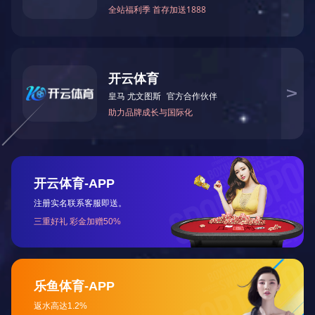
020-87566596
新闻资讯
您现在的位置：
首页
>
新闻资讯
>
公司新闻
>
机房供配电系统方案
新闻资讯
资讯分类

