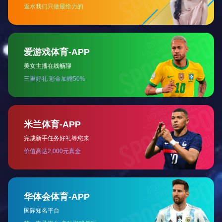
机房供配电系统方案
分类：
公司新闻
作者：
来源：
发布时间：
2022-05-10
访问量：
0
【概要描述】
众所周知在弱电机房工程中，电气工程是机房的
基础系统工程，其中的供配电系统的可靠性是极高的。本章中
提到的项目信息，是给学校机房工程设计的机房供配电系统方
案。
供配电系统的安全性、可靠性、可维护性和在线扩展性是本次
项目的重点。本项目供电系统计划采用UPS和市电双路供电设
计，基于预算成本考虑，本期项目只做市电配电动力柜及配套
供电线路，并预留UPS配电柜安装位置及UPS供电线路线槽走
线空间。配电线缆、配电柜及相应的电路，以满足用电峰值为
其设计负荷。强弱电分离走线。市电主干配有电路电量检测
仪，每个机柜区域分支主干配置数字电表，可实现单独计
费。