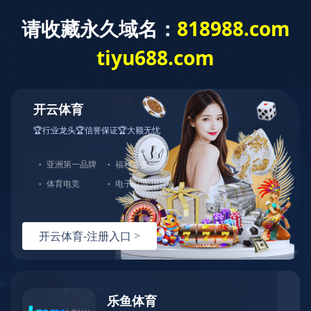
首页
解决方案

解决方案
进一步了解

弱电系统建设及智能化系统
信息安全整体解决方案
安全云解决方案
竞猜网-竞猜网APP官方下载 网络建设方案
智能化机房建设及动环监测